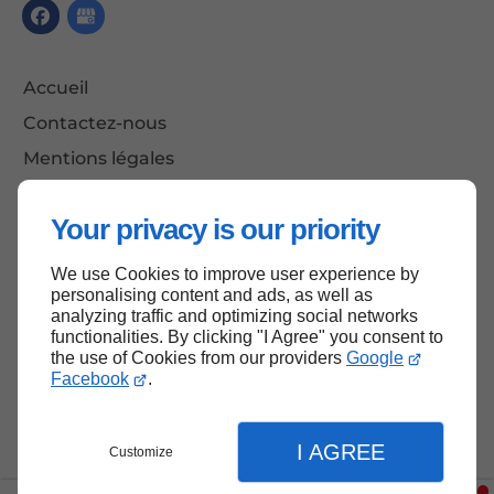
Accueil
Contactez-nous
Mentions légales
Plan du site
Your privacy is our priority
We use Cookies to improve user experience by
Haut de page
personalising content and ads, as well as
analyzing traffic and optimizing social networks
functionalities. By clicking "I Agree" you consent to
the use of Cookies from our providers
Google
Facebook
.
I AGREE
Customize