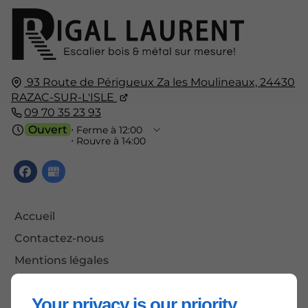
93 Route de Périgueux Za les Moulineaux,
24430
RAZAC-SUR-L'ISLE
09 70 35 23 93
Ouvert
⋅ Ferme à 12:00
⋅ Rouvre à 14:00
Accueil
Contactez-nous
Mentions légales
Plan du site
Your privacy is our priority