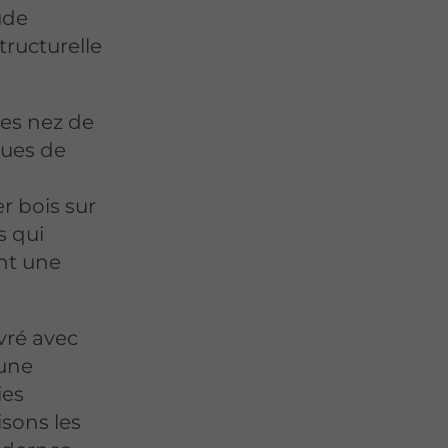
ude
tructurelle
des nez de
ques de
er bois sur
s qui
ant une
ivré avec
 une
ies
isons les