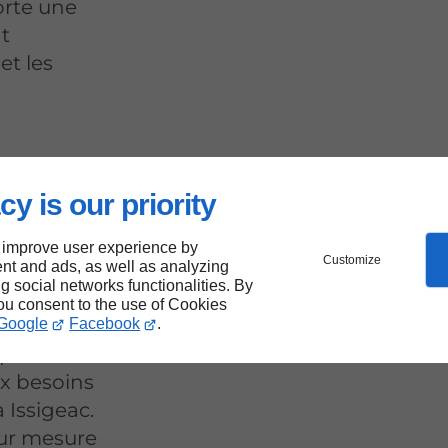
orte une
t
et les
cy is our priority
 bois
 improve user experience by
Customize
nt and ads, as well as analyzing
ng social networks functionalities. By
you consent to the use of Cookies
Google
Facebook
.
ui allient
ux besoins
 Issigeac.
sur mesure