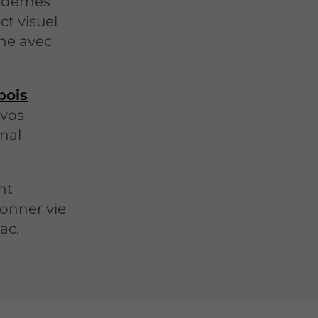
odernes
t visuel
ine avec
bois
 vos
nal
nt
donner vie
ac.