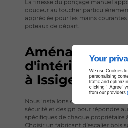
La finesse du ponçage manuel app
douceur au toucher particulièremen
appréciée pour les mains courantes 
poteaux de départ.
Aménagement
Your priva
d'intérieurs en
We use Cookies to
à Issigeac
personalising conte
traffic and optimizi
clicking "I Agree" 
from our providers
Nous installons des structures bois q
sécurité et design pour répondre a
spécifiques de chaque propriétaire à
Choisir un fabricant d’escalier bois 