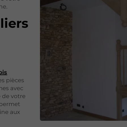
ne.
liers
ois
es pièces
umes avec
e de votre
e permet
fine aux