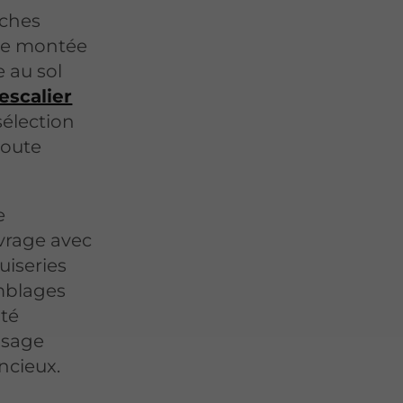
rches
 de montée
e au sol
escalier
 sélection
toute
e
vrage avec
uiseries
emblages
ité
usage
ncieux.