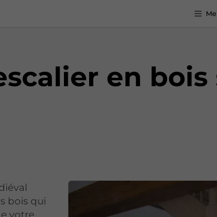
Me
escalier en boi
diéval
s bois qui
de votre