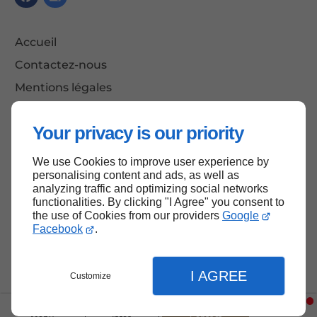
Accueil
Contactez-nous
Mentions légales
Plan du site
Your privacy is our priority
We use Cookies to improve user experience by
Haut de page
personalising content and ads, as well as
analyzing traffic and optimizing social networks
functionalities. By clicking "I Agree" you consent to
the use of Cookies from our providers
Google
Facebook
.
I AGREE
Customize