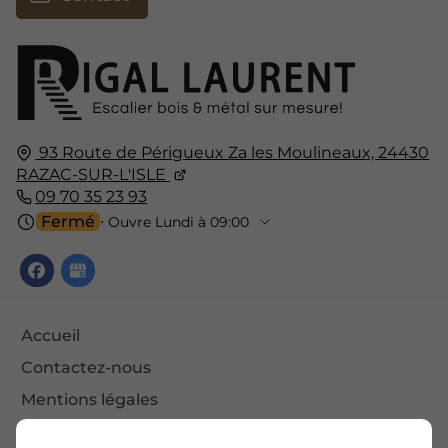
93 Route de Périgueux Za les Moulineaux,
24430
RAZAC-SUR-L'ISLE
09 70 35 23 93
Fermé
⋅ Ouvre Lundi à 09:00
Accueil
Contactez-nous
Mentions légales
Plan du site