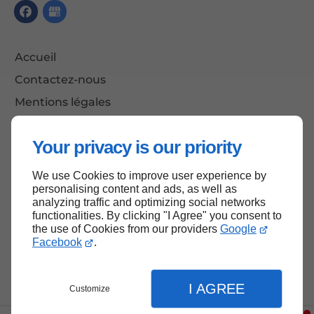
Accueil
Contactez-nous
Mentions légales
Plan du site
Your privacy is our priority
We use Cookies to improve user experience by
Haut de page
personalising content and ads, as well as
analyzing traffic and optimizing social networks
functionalities. By clicking "I Agree" you consent to
the use of Cookies from our providers
Google
Facebook
.
I AGREE
Customize