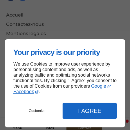
Accueil
Contactez-nous
Mentions légales
Plan du site
Your privacy is our priority
We use Cookies to improve user experience by
Haut de page
personalising content and ads, as well as
analyzing traffic and optimizing social networks
functionalities. By clicking "I Agree" you consent to
the use of Cookies from our providers
Google
Facebook
.
I AGREE
Customize
Menu
Infos
Contact